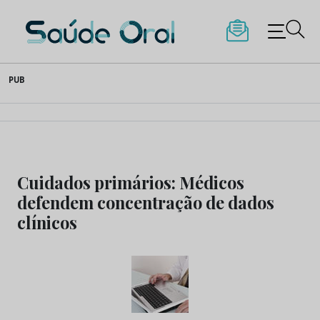
Saúde Oral
Skip
PUB
to
content
Cuidados primários: Médicos
defendem concentração de dados
clínicos