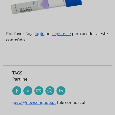
Por favor faça
login
ou
registe-se
para aceder a este
conteúdo
TAGS
Partilhe
geral@newsengage.pt
fale connosco!