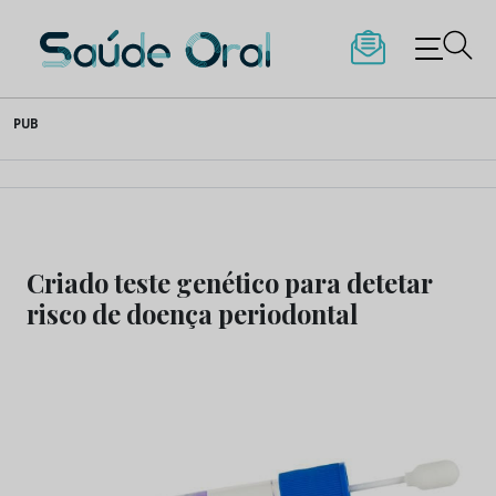
Saúde Oral
Skip
PUB
to
content
Criado teste genético para detetar
risco de doença periodontal