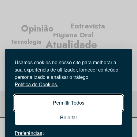
Entrevista
Opinião
Higiene Oral
Atualidade
Tecnologia
Investigação
Médicos Dentistas
Usamos cookies no nosso site para melhorar a
sua experiência de utilizador, fornecer conteúdo
personalizado e analisar o tráfego.
Política de Cookies.
Permitir Todos
Rejeitar
© 2026 Saúde Oral
Ficha Técnica
|
Política de Cookies
|
Preferências
Política de privacidade