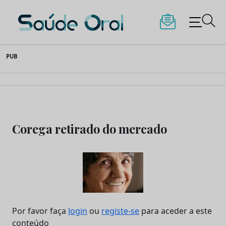
Saúde Oral
Skip
PUB
to
content
Corega retirado do mercado
Por favor faça
login
ou
registe-se
para aceder a este
conteúdo