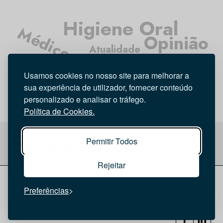
Higiene Oral
Médicos Dentistas
Opinião
Atualidade
Entrevista
Usamos cookies no nosso site para melhorar a
Tecnologia
Investigação
sua experiência de utilizador, fornecer conteúdo
personalizado e analisar o tráfego.
Política de Cookies.
Permitir Todos
Rejeitar
© 2026 Saúde Oral
Ficha Técnica
|
Política de Cookies
|
Preferências
Política de privacidade