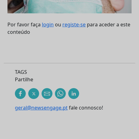
Por favor faça
login
ou
registe-se
para aceder a este
conteúdo
TAGS
Partilhe
geral@newsengage.pt
fale connosco!