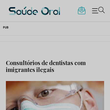
Saúde Oral
Skip
PUB
to
content
Consultórios de dentistas com
imigrantes ilegais