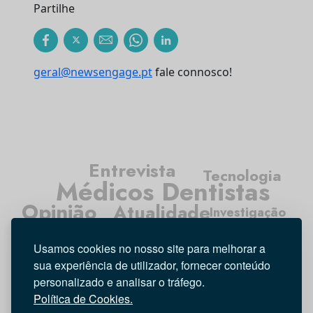
Partilhe
geral@newsengage.pt
fale connosco!
Entrevista
Tecnologia
Médicos Dentistas
Opinião
Atualidade
Investigação
Higiene Oral
Usamos cookies no nosso site para melhorar a
sua experiência de utilizador, fornecer conteúdo
personalizado e analisar o tráfego.
Política de Cookies.