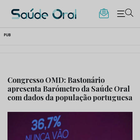
Saúde Oral
Skip
PUB
to
content
Congresso OMD: Bastonário
apresenta Barómetro da Saúde Oral
com dados da população portuguesa