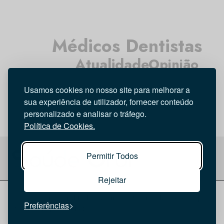
Médicos Dentistas
Atualidade
Opinião
Tecnologia
Higiene Oral
Investigação
Usamos cookies no nosso site para melhorar a
Entrevista
sua experiência de utilizador, fornecer conteúdo
personalizado e analisar o tráfego.
Política de Cookies.
Permitir Todos
Rejeitar
© 2026 Saúde Oral
Ficha Técnica
|
Política de Cookies
|
Preferências
Política de privacidade