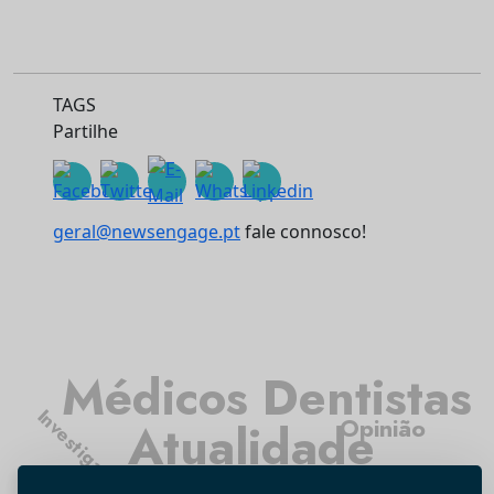
TAGS
Partilhe
geral@newsengage.pt
fale connosco!
Médicos Dentistas
Investigação
Opinião
Atualidade
Higiene Oral