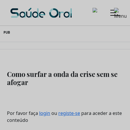
Saúde Oral
Skip
PUB
to
content
Como surfar a onda da crise sem se
afogar
Por favor faça
login
ou
registe-se
para aceder a este
conteúdo