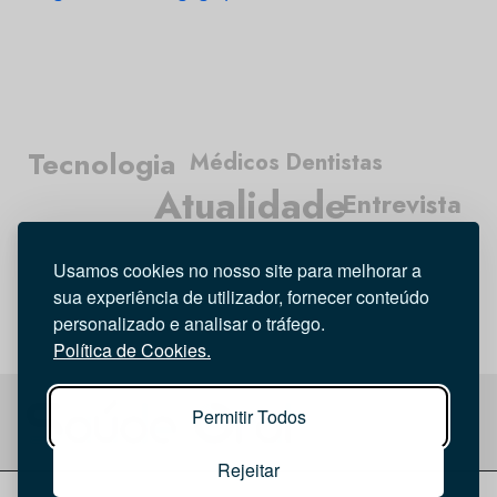
Tecnologia
Médicos Dentistas
Atualidade
Entrevista
Higiene Oral
Investigação
Opinião
Usamos cookies no nosso site para melhorar a
sua experiência de utilizador, fornecer conteúdo
personalizado e analisar o tráfego.
Política de Cookies.
Permitir Todos
Rejeitar