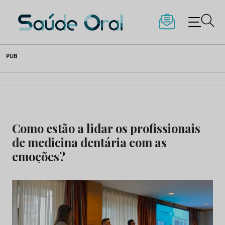
Saúde Oral
Skip
PUB
to
content
Como estão a lidar os profissionais
de medicina dentária com as
emoções?