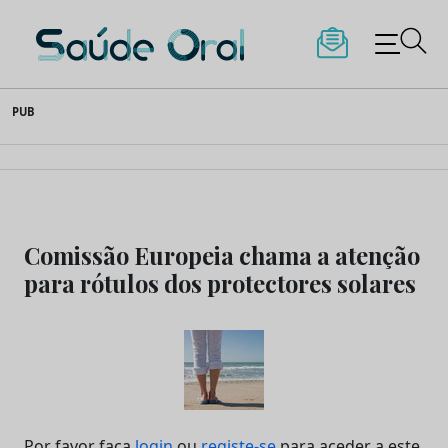
Saúde Oral
Skip
PUB
to
content
Comissão Europeia chama a atenção
para rótulos dos protectores solares
Por favor faça
login
ou
registe-se
para aceder a este