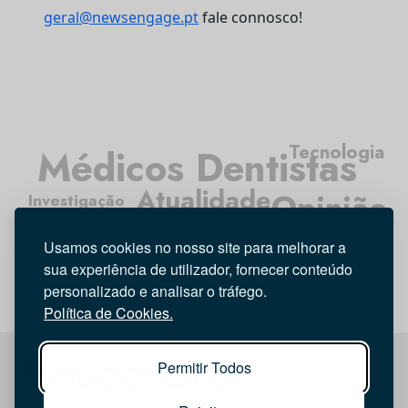
geral@newsengage.pt
fale connosco!
Tecnologia
Médicos Dentistas
Atualidade
Opinião
Investigação
Higiene Oral
Entrevista
Usamos cookies no nosso site para melhorar a
sua experiência de utilizador, fornecer conteúdo
personalizado e analisar o tráfego.
Política de Cookies.
Permitir Todos