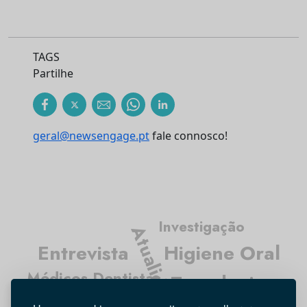
TAGS
Partilhe
geral@newsengage.pt
fale connosco!
Investigação
Atualidade
Entrevista
Higiene Oral
Médicos Dentistas
Tecnologia
Opinião