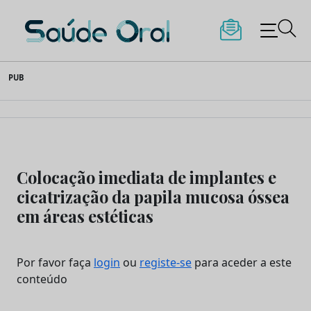
Saúde Oral
Skip
PUB
to
content
Colocação imediata de implantes e
cicatrização da papila mucosa óssea
em áreas estéticas
Por favor faça
login
ou
registe-se
para aceder a este
conteúdo