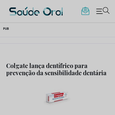
Saúde Oral
Skip
PUB
to
content
Colgate lança dentífrico para
prevenção da sensibilidade dentária