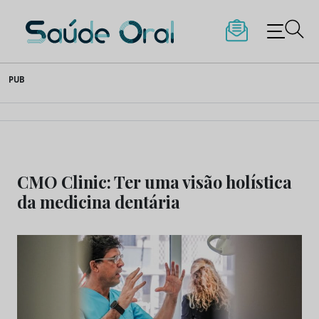
Saúde Oral
Skip
PUB
to
content
CMO Clinic: Ter uma visão holística
da medicina dentária