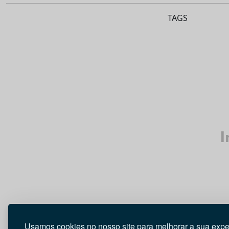
TAGS
I
Usamos cookies no nosso site para melhorar a sua expe