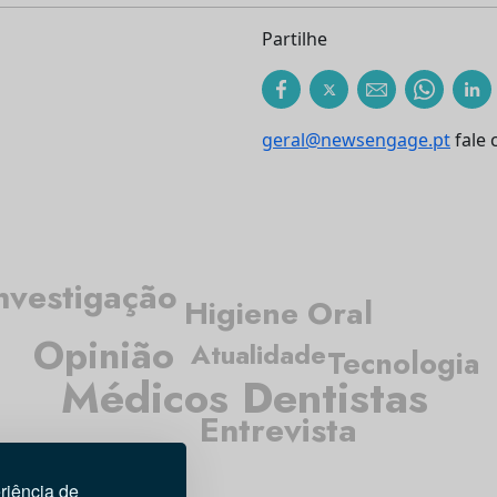
Partilhe
geral@newsengage.pt
fale 
nvestigação
Higiene Oral
Opinião
Atualidade
Tecnologia
Médicos Dentistas
Entrevista
riência de