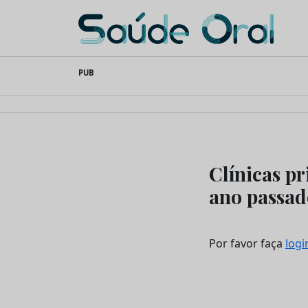
Saúde Oral
Skip
PUB
to
content
Clínicas p
ano passad
Por favor faça
logi