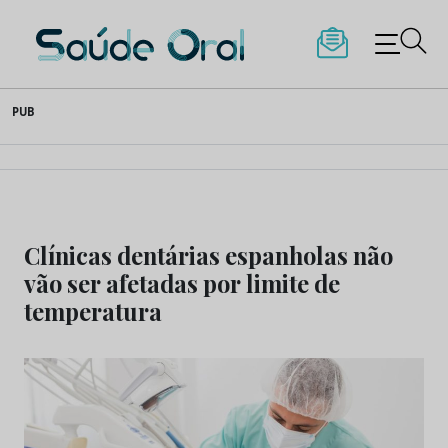
Saúde Oral
Skip
PUB
to
content
Clínicas dentárias espanholas não
vão ser afetadas por limite de
temperatura