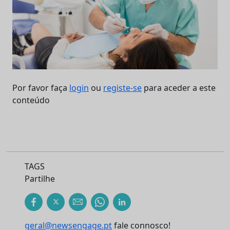
Por favor faça
login
ou
registe-se
para aceder a este
conteúdo
TAGS
Partilhe
geral@newsengage.pt
fale connosco!