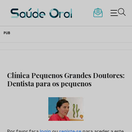
Saúde Oral
Skip
PUB
to
content
Clínica Pequenos Grandes Doutores:
Dentista para os pequenos
Por favor faça
login
ou
registe-se
para aceder a este