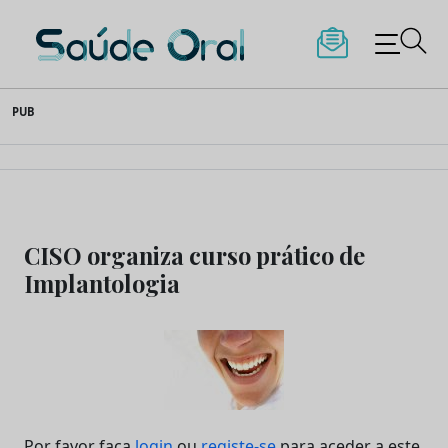
Saúde Oral
Skip
PUB
to
content
CISO organiza curso prático de
Implantologia
Por favor faça
login
ou
registe-se
para aceder a este