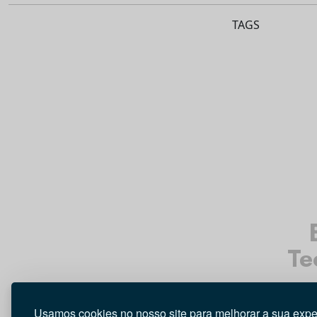
TAGS
Te
Usamos cookies no nosso site para melhorar a sua expe