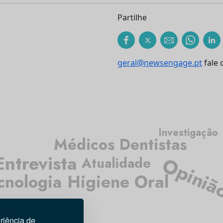
Partilhe
geral@newsengage.pt
fale 
Investigação
Médicos Dentistas
Entrevista
Opiniã
Atualidade
Higiene Oral
cnologia
riência de