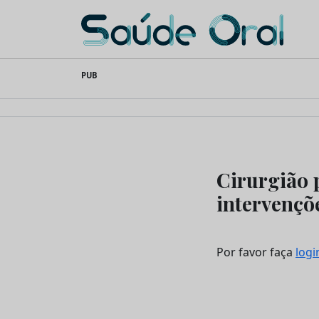
Saúde Oral
Skip
PUB
to
content
Cirurgião 
intervençõ
Por favor faça
logi