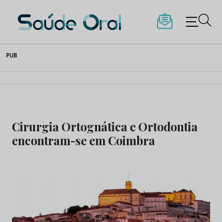
Saúde Oral
Skip
PUB
to
content
Cirurgia Ortognática e Ortodontia
encontram-se em Coimbra