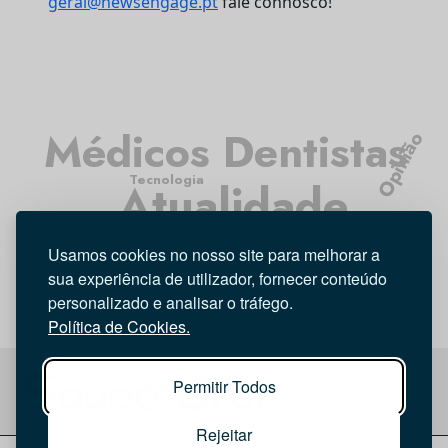
geral@newsengage.pt
fale connosco!
Médicos Dentistas
Opinião
Tecnologia
Atualidade
Investigação
Higiene Oral
Entrevista
Usamos cookies no nosso site para melhorar a
sua experiência de utilizador, fornecer conteúdo
personalizado e analisar o tráfego.
Política de Cookies.
Permitir Todos
Rejeitar