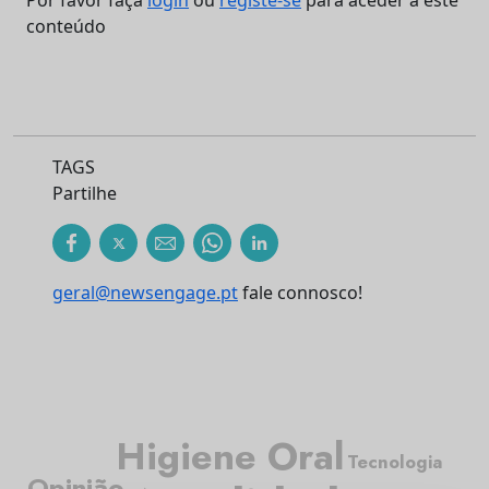
Por favor faça
login
ou
registe-se
para aceder a este
conteúdo
TAGS
Partilhe
geral@newsengage.pt
fale connosco!
Higiene Oral
Tecnologia
Opinião