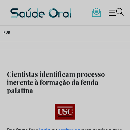
Saúde Oral
Skip
PUB
to
content
Cientistas identificam processo
inerente à formação da fenda
palatina