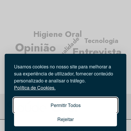
Higiene Oral
Atualidade
Tecnologia
Opinião
Entrevista
Investigação
Médicos Dentistas
Usamos cookies no nosso site para melhorar a
sua experiência de utilizador, fornecer conteúdo
personalizado e analisar o tráfego.
Política de Cookies.
Permitir Todos
Rejeitar
© 2026 Saúde Oral
Ficha Técnica
|
Política de Cookies
|