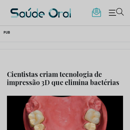
Saúde Oral
Skip
PUB
to
content
Cientistas criam tecnologia de
impressão 3D que elimina bactérias