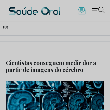
Saúde Oral
Skip
PUB
to
content
Cientistas conseguem medir dor a
partir de imagens do cérebro