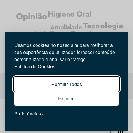
Higiene Oral
Opinião
Tecnologia
Atualidade
Médicos Dentistas
Entrevista
Investigação
Usamos cookies no nosso site para melhorar a
sua experiência de utilizador, fornecer conteúdo
personalizado e analisar o tráfego.
Política de Cookies.
Permitir Todos
Rejeitar
© 2026 Saúde Oral
Ficha Técnica
|
Política de Cookies
|
Preferências
Política de privacidade