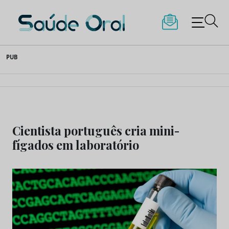
Saúde Oral
Skip
PUB
to
content
Cientista português cria mini-
fígados em laboratório