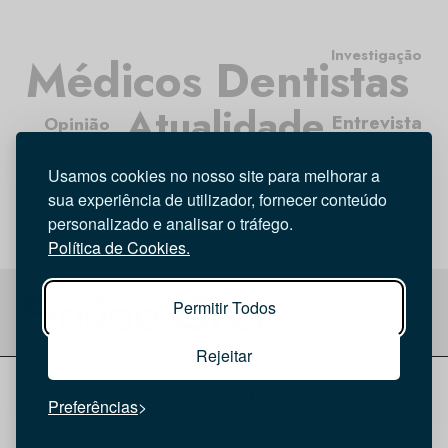
Investigação
Médicos Dentistas
Atualidade
Entrevista
Opinião
Tecnologia
Higiene Oral
Usamos cookies no nosso site para melhorar a
sua experiência de utilizador, fornecer conteúdo
personalizado e analisar o tráfego.
Política de Cookies.
Permitir Todos
Rejeitar
© 2026 Saúde Oral
Ficha Técnica
|
Política de Cookies
|
Preferências
Política de privacidade