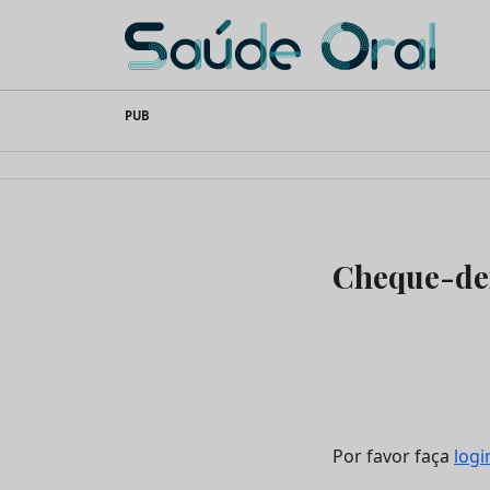
Saúde Oral
Skip
PUB
to
content
Cheque-den
Por favor faça
logi