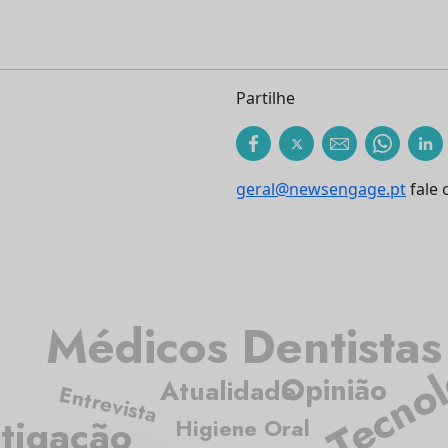
Partilhe
geral@newsengage.pt
fale 
Médicos Dentistas
Tecnol
Opinião
Atualidade
Entrevista
tigação
Higiene Oral