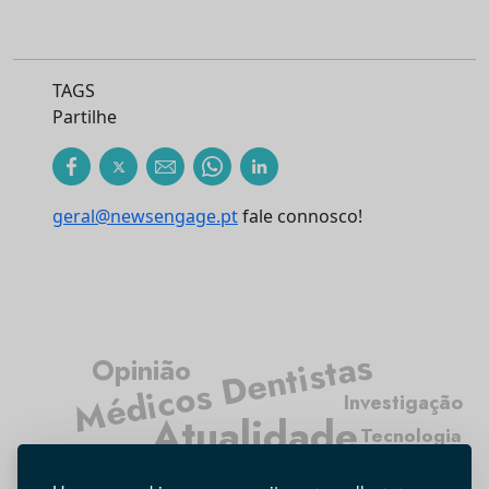
TAGS
Partilhe
geral@newsengage.pt
fale connosco!
Médicos Dentistas
Opinião
Investigação
Atualidade
Tecnologia
Higiene Oral