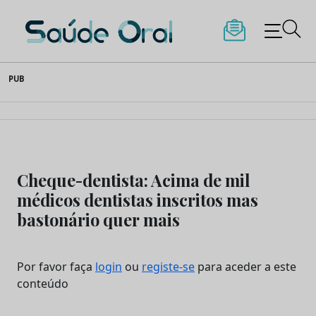
Saúde Oral
Skip
PUB
to
content
Cheque-dentista: Acima de mil
médicos dentistas inscritos mas
bastonário quer mais
Por favor faça
login
ou
registe-se
para aceder a este
conteúdo