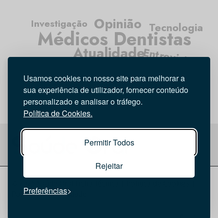
Opinião
Investigação
Tecnologia
Médicos Dentistas
Atualidade
Entrevista
Higiene Oral
Usamos cookies no nosso site para melhorar a
sua experiência de utilizador, fornecer conteúdo
personalizado e analisar o tráfego.
Política de Cookies.
Permitir Todos
Rejeitar
© 2026 Saúde Oral
Ficha Técnica
|
Política de Cookies
|
Preferências
Política de privacidade