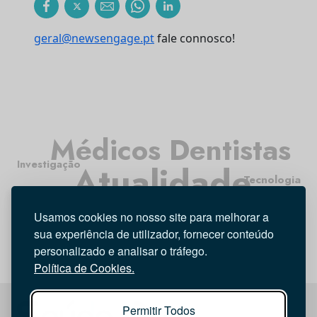
geral@newsengage.pt
fale connosco!
Médicos Dentistas
Investigação
Atualidade
Tecnologia
Higiene Oral
Entrevista
Opinião
Usamos cookies no nosso site para melhorar a
sua experiência de utilizador, fornecer conteúdo
personalizado e analisar o tráfego.
Política de Cookies.
Permitir Todos