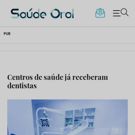
Saúde Oral
Skip
PUB
to
content
Centros de saúde já receberam
dentistas