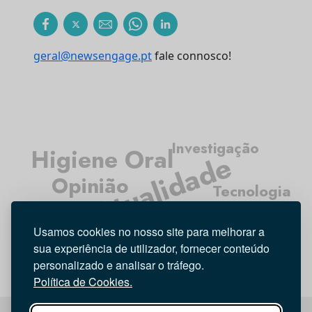
geral@newsengage.pt
fale connosco!
Investigação
Higiene Oral
Atualidade
Opinião
Tecnologia
Entrevista
Médicos Dentistas
Usamos cookies no nosso site para melhorar a
sua experiência de utilizador, fornecer conteúdo
personalizado e analisar o tráfego.
Política de Cookies.