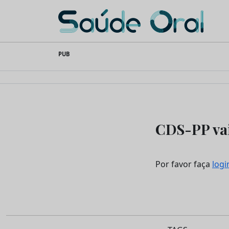
Saúde Oral
Skip
PUB
to
content
CDS-PP vai
Por favor faça
logi