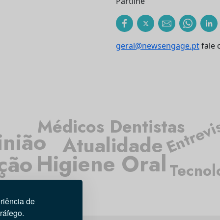
Partilhe
geral@newsengage.pt
fale 
Entrevi
Médicos Dentistas
nião
Atualidade
ação
Higiene Oral
Tecnol
riência de
tráfego.