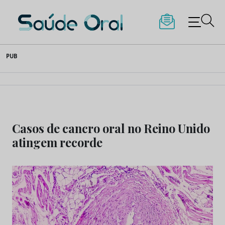
Saúde Oral
Skip
PUB
to
content
Casos de cancro oral no Reino Unido
atingem recorde