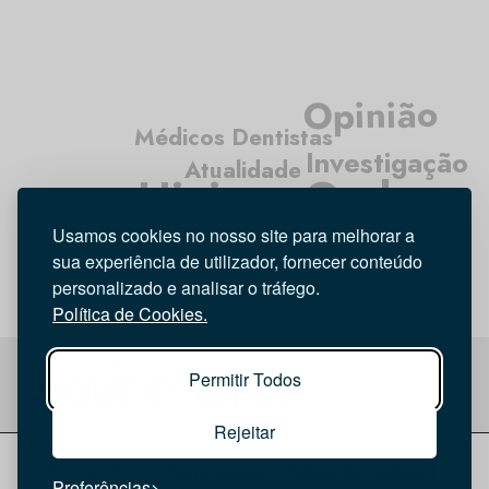
Opinião
Médicos Dentistas
Investigação
Atualidade
Higiene Oral
Entrevista
Tecnologia
Usamos cookies no nosso site para melhorar a
sua experiência de utilizador, fornecer conteúdo
personalizado e analisar o tráfego.
Política de Cookies.
Permitir Todos
Rejeitar
© 2026 Saúde Oral
Ficha Técnica
|
Política de Cookies
|
Preferências