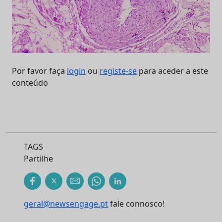
Por favor faça
login
ou
registe-se
para aceder a este
conteúdo
TAGS
Partilhe
geral@newsengage.pt
fale connosco!