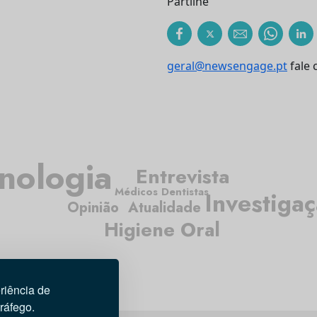
Partilhe
geral@newsengage.pt
fale 
nologia
Entrevista
Médicos Dentistas
Investiga
Opinião
Atualidade
Higiene Oral
riência de
tráfego.