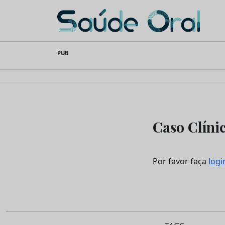
Saúde Oral
Skip
PUB
to
content
Caso Clíni
Por favor faça
logi