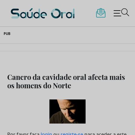
Saúde Oral
Skip
PUB
to
content
Cancro da cavidade oral afecta mais
os homens do Norte
Por favor faça
login
ou
registe-se
para aceder a este