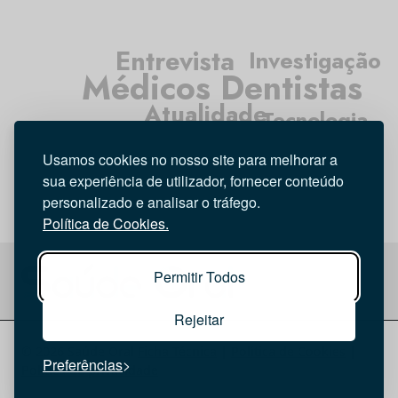
Entrevista
Investigação
Médicos Dentistas
Atualidade
Tecnologia
Higiene Oral
Usamos cookies no nosso site para melhorar a
Opinião
sua experiência de utilizador, fornecer conteúdo
personalizado e analisar o tráfego.
Política de Cookies.
Permitir Todos
Rejeitar
© 2026 Saúde Oral
Ficha Técnica
|
Política de Cookies
|
Preferências
Política de privacidade