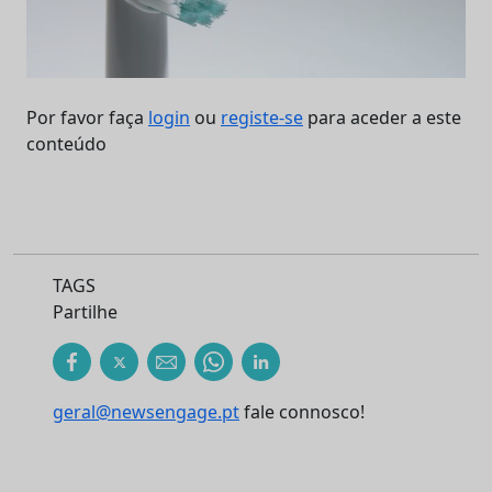
Por favor faça
login
ou
registe-se
para aceder a este
conteúdo
TAGS
Partilhe
geral@newsengage.pt
fale connosco!