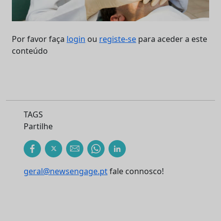
Por favor faça
login
ou
registe-se
para aceder a este
conteúdo
TAGS
Partilhe
geral@newsengage.pt
fale connosco!