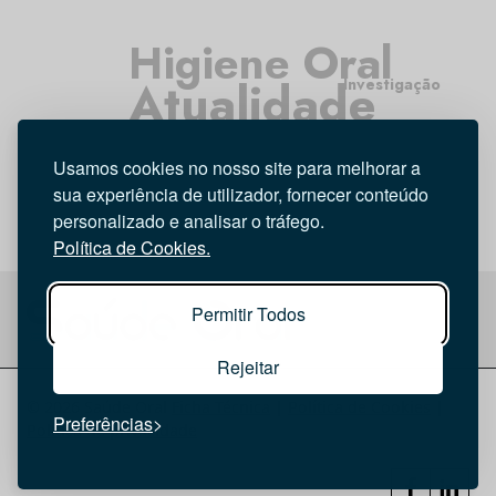
Higiene Oral
Atualidade
Investigação
Tecnologia
Médicos Dentistas
Entrevista
Usamos cookies no nosso site para melhorar a
Opinião
sua experiência de utilizador, fornecer conteúdo
personalizado e analisar o tráfego.
Política de Cookies.
Permitir Todos
Rejeitar
© 2026 Saúde Oral
Ficha Técnica
|
Política de Cookies
|
Preferências
Política de privacidade