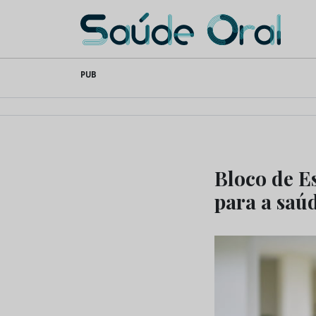
Saúde Oral
Skip
PUB
to
content
Bloco de Es
para a saú