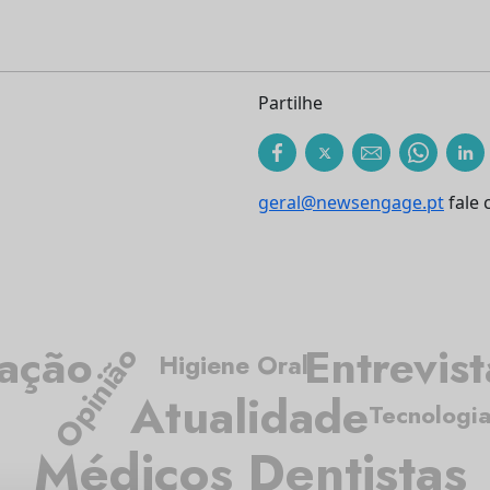
Partilhe
geral@newsengage.pt
fale 
gação
Entrevist
Opinião
Higiene Oral
Atualidade
Tecnologi
Médicos Dentistas