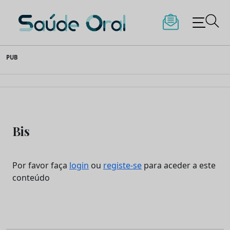
Saúde Oral
Skip
PUB
to
content
Bis
Por favor faça
login
ou
registe-se
para aceder a este
conteúdo