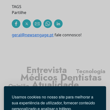
TAGS
Partilhe
geral@newsengage.pt
fale connosco!
Entrevista
Tecnologia
Médicos Dentistas
Atualidade
Opinião
Higiene Oral
Usamos cookies no nosso site para melhorar a
Investigação
sua experiência de utilizador, fornecer conteúdo
personalizado e analisar o tráfego.