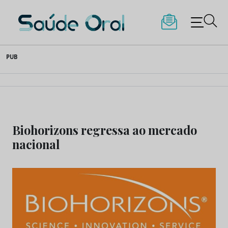
Saúde Oral
Skip
PUB
to
content
Biohorizons regressa ao mercado
nacional