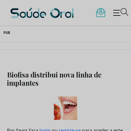
Saúde Oral
Skip
PUB
to
content
Biofisa distribui nova linha de
implantes
Por favor faça
login
ou
registe-se
para aceder a este