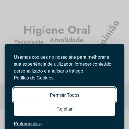
Opinião
Higiene Oral
Atualidade
Tecnologia
Médicos Dentistas
Investigação
Usamos cookies no nosso site para melhorar a
Entrevista
sua experiência de utilizador, fornecer conteúdo
personalizado e analisar o tráfego.
Política de Cookies.
Permitir Todos
Rejeitar
© 2026 Saúde Oral
Ficha Técnica
|
Política de Cookies
|
Preferências
Política de privacidade