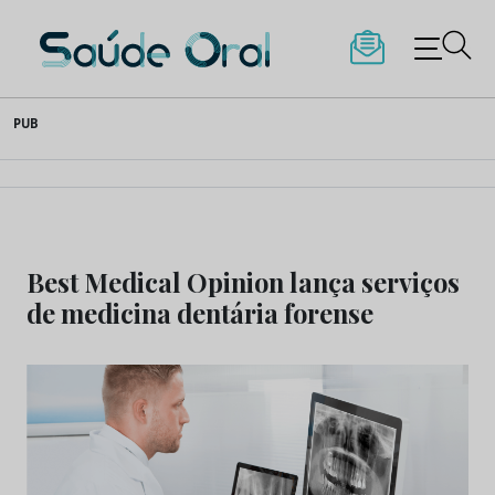
Saúde Oral
Skip
PUB
to
content
Best Medical Opinion lança serviços
de medicina dentária forense