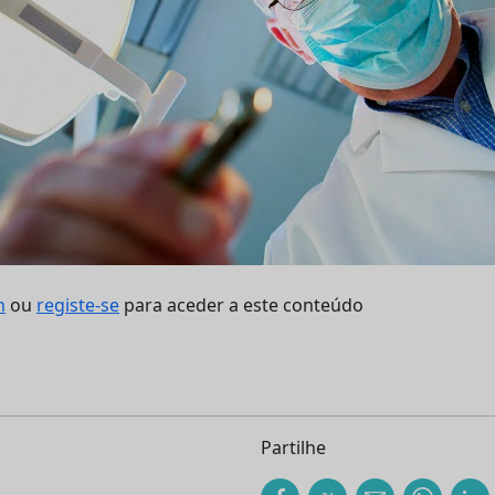
n
ou
registe-se
para aceder a este conteúdo
Partilhe