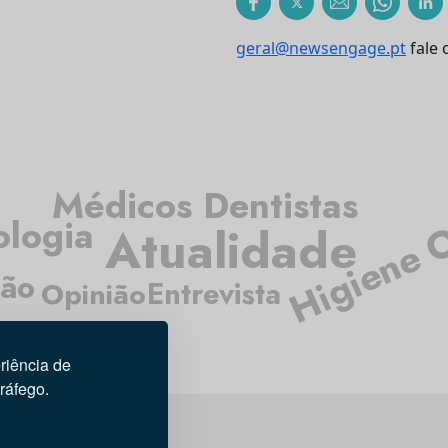
geral@newsengage.pt
fale 
Médicos Dentistas
Higiene 
ologia
Atualidade
ção
Entrevista
Opinião
riência de
tráfego.