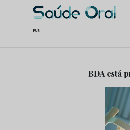
Saúde Oral
Skip
PUB
to
content
BDA está p