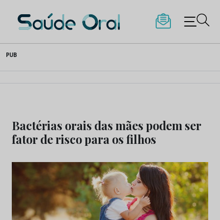
Saúde Oral
Skip
PUB
to
content
Bactérias orais das mães podem ser
fator de risco para os filhos