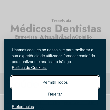
Tecnologia
Médicos Dentistas
Atualidade
Entrevista
Opinião
Higiene Oral
Investigação
Usamos cookies no nosso site para melhorar a
sua experiência de utilizador, fornecer conteúdo
personalizado e analisar o tráfego.
Política de Cookies.
Permitir Todos
Rejeitar
© 2026 Saúde Oral
Ficha Técnica
|
Política de Cookies
|
Preferências
Política de privacidade