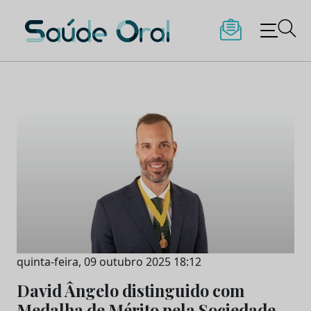
Saúde Oral
Skip
to
content
quinta-feira, 09 outubro 2025 18:12
David Ângelo distinguido com
Medalha de Mérito pela Sociedade