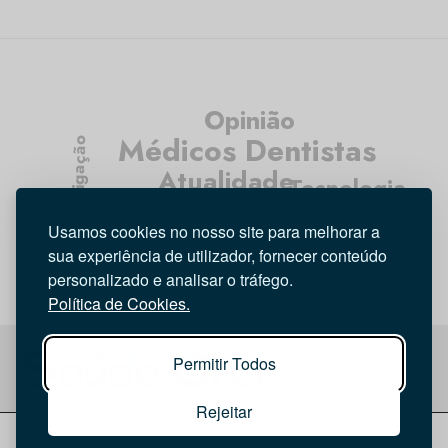
Opinião
Médicos Dentistas
Investigação
Atualidade
Tecnologia
Higiene Oral
Entrevista
Usamos cookies no nosso site para melhorar a
sua experiência de utilizador, fornecer conteúdo
personalizado e analisar o tráfego.
Política de Cookies.
Permitir Todos
Rejeitar
© 2026 Saúde Oral
Ficha Técnica
|
Política de Cookies
|