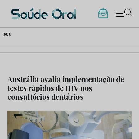
Saúde Oral
Skip
PUB
to
content
Austrália avalia implementação de
testes rápidos de HIV nos
consultórios dentários