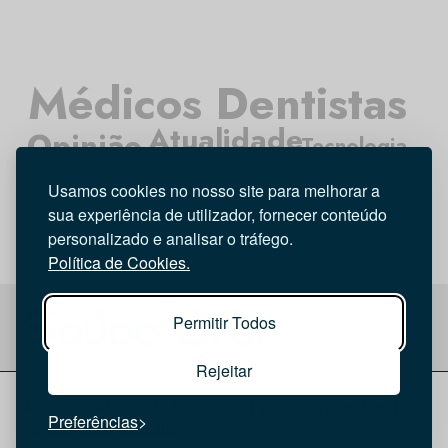
Médicos Dentistas
Atualidade
Opinião
Tecnologia
Higiene Oral
Investigação
Usamos cookies no nosso site para melhorar a
Entrevista
sua experiência de utilizador, fornecer conteúdo
personalizado e analisar o tráfego.
Política de Cookies.
Permitir Todos
Rejeitar
© 2026 Saúde Oral
Ficha Técnica
|
Política de Cookies
|
Preferências
Política de privacidade