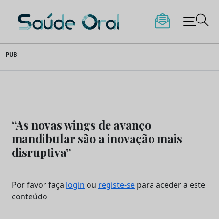
Saúde Oral
Skip
PUB
to
content
“As novas wings de avanço
mandibular são a inovação mais
disruptiva”
Por favor faça
login
ou
registe-se
para aceder a este
conteúdo