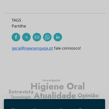
TAGS
Partilhe
geral@newsengage.pt
fale connosco!
Investigação
Higiene Oral
Entrevista
Atualidade
Opinião
Tecnologia
Médicos Dentistas