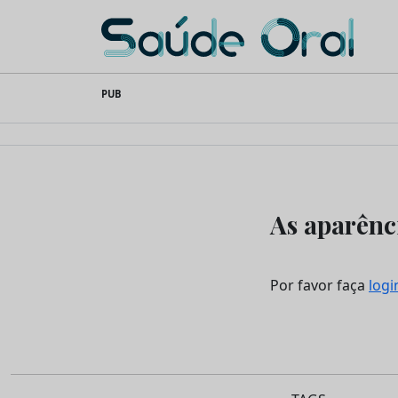
Saúde Oral
Skip
PUB
to
content
As aparênc
Por favor faça
logi