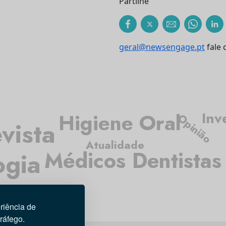
Partilhe
geral@newsengage.pt
fale 
Inv
Higiene Oral
Opinião
vista
Atualidade
Médicos Dentistas
ogia
riência de
tráfego.