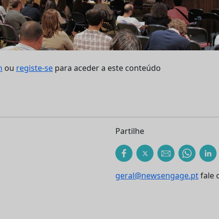
n
ou
registe-se
para aceder a este conteúdo
Partilhe
geral@newsengage.pt
fale 