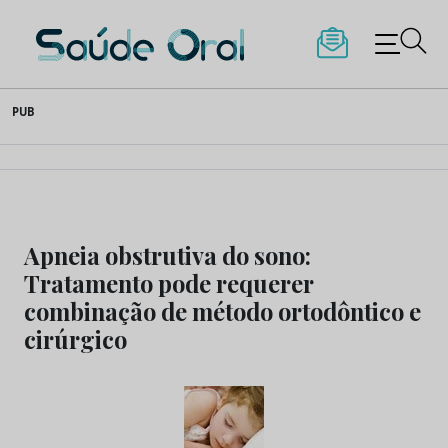
Saúde Oral
Skip
PUB
to
content
Apneia obstrutiva do sono:
Tratamento pode requerer
combinação de método ortodôntico e
cirúrgico