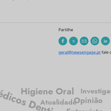
Partilhe
geral@newsengage.pt
fale 
dicos Dentistas
Higiene Oral
Investig
Opinião
Atualidade