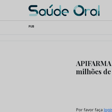
Saúde Oral
Skip
PUB
to
content
APIFARMA: 
milhões de
Por favor faça
logi