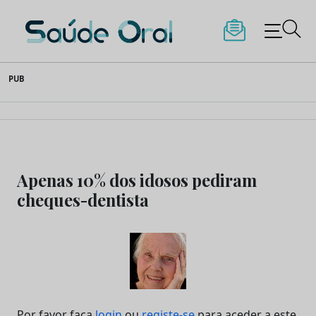
Saúde Oral
Skip
PUB
to
content
Apenas 10% dos idosos pediram
cheques-dentista
Por favor faça
login
ou
registe-se
para aceder a este