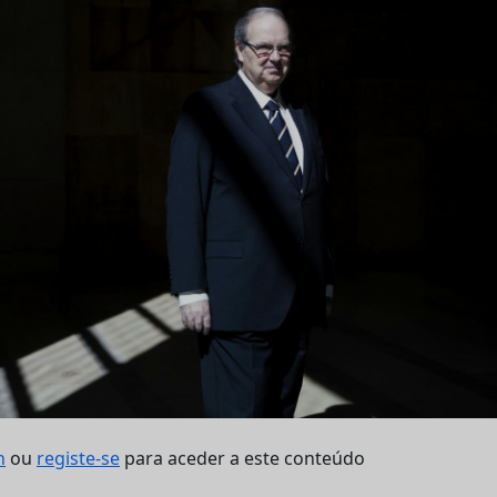
n
ou
registe-se
para aceder a este conteúdo