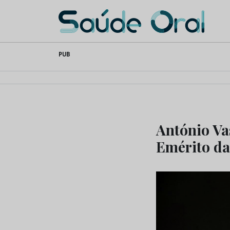
Saúde Oral
Skip
PUB
to
content
António Va
Emérito d